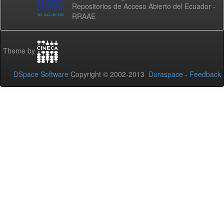
Repositorios de Acceso Abierto del Ecuador -
RRAAE
Theme by
DSpace Software
Copyright © 2002-2013
Duraspace
-
Feedback