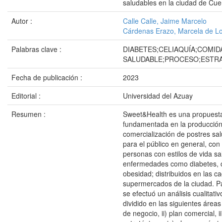
saludables en la ciudad de Cu
Autor :
Calle Calle, Jaime Marcelo
Cárdenas Erazo, Marcela de L
Palabras clave :
DIABETES;CELIAQUÍA;COMID
SALUDABLE;PROCESO;ESTR
Fecha de publicación :
2023
Editorial :
Universidad del Azuay
Resumen :
Sweet&Health es una propuest
fundamentada en la producción
comercialización de postres sa
para el público en general, con
personas con estilos de vida sa
enfermedades como diabetes, c
obesidad; distribuidos en las c
supermercados de la ciudad. Pa
se efectuó un análisis cualitativ
dividido en las siguientes áreas
de negocio, ii) plan comercial, ii