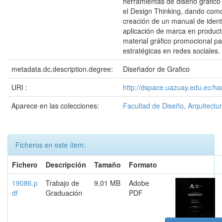
herramientas de diseño gráfico
el Design Thinking, dando como
creación de un manual de ident
aplicación de marca en product
material gráfico promocional 
estratégicas en redes sociales.
metadata.dc.description.degree:
Diseñador de Grafico
URI :
http://dspace.uazuay.edu.ec/h
Aparece en las colecciones:
Facultad de Diseño, Arquitectur
Ficheros en este ítem:
Fichero
Descripción
Tamaño
Formato
19086.p
Trabajo de
9,01 MB
Adobe
df
Graduación
PDF