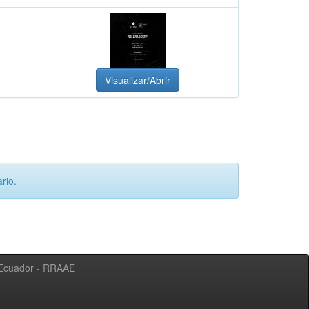
Visualizar/Abrir
rio.
l Ecuador - RRAAE