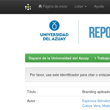
Página de inicio
Listar
Ayuda
Skip
navigation
Dspace de la Universidad del Azuay
1 Trabajo
Por favor, use este identificador para citar o enlaza
Título :
Branding aplicado
Autor :
Espinoza Méndez
Cobos Vera, Mate