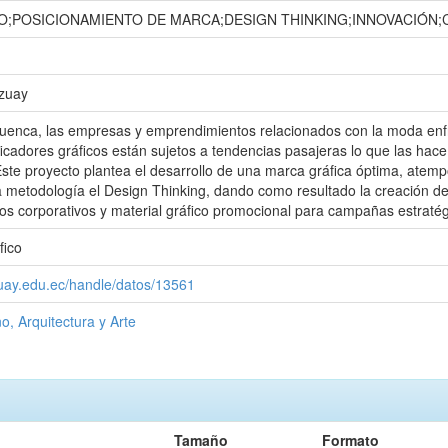
O;POSICIONAMIENTO DE MARCA;DESIGN THINKING;INNOVACIÓN;
Azuay
Cuenca, las empresas y emprendimientos relacionados con la moda enf
ficadores gráficos están sujetos a tendencias pasajeras lo que las hac
 Este proyecto plantea el desarrollo de una marca gráfica óptima, atemp
la metodología el Design Thinking, dando como resultado la creación de
s corporativos y material gráfico promocional para campañas estratég
fico
zuay.edu.ec/handle/datos/13561
o, Arquitectura y Arte
Tamaño
Formato