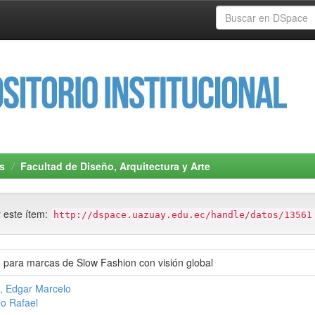
s
Facultad de Diseño, Arquitectura y Arte
r este ítem:
http://dspace.uazuay.edu.ec/handle/datos/13561
 para marcas de Slow Fashion con visión global
, Edgar Marcelo
o Rafael