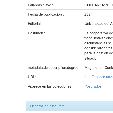
Palabras clave :
COBRANZAS;RE
Fecha de publicación :
2024
Editorial :
Universidad del 
Resumen :
La cooperativa de
tiene instalacion
circunstancias se
consideraron tres
para la gestión d
situación.
metadata.dc.description.degree:
Magíster en Conta
URI :
http://dspace.ua
Aparece en las colecciones:
Posgrados
Ficheros en este ítem: