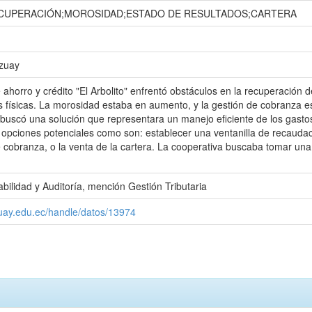
CUPERACIÓN;MOROSIDAD;ESTADO DE RESULTADOS;CARTERA
Azuay
 ahorro y crédito "El Arbolito" enfrentó obstáculos en la recuperació
es físicas. La morosidad estaba en aumento, y la gestión de cobranza e
 buscó una solución que representara un manejo eficiente de los gastos 
 opciones potenciales como son: establecer una ventanilla de recauda
e cobranza, o la venta de la cartera. La cooperativa buscaba tomar una
bilidad y Auditoría, mención Gestión Tributaria
zuay.edu.ec/handle/datos/13974