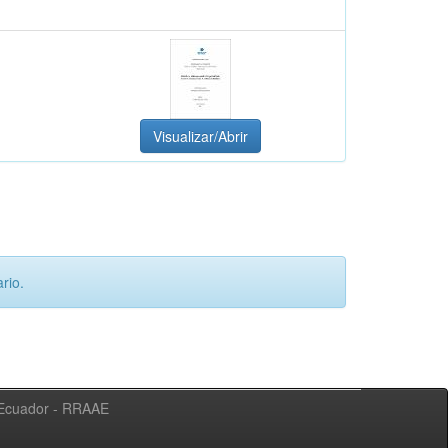
Visualizar/Abrir
rio.
l Ecuador - RRAAE