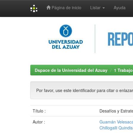
Página de inicio
Listar
Ayuda
Skip
navigation
Dspace de la Universidad del Azuay
1 Trabajo
Por favor, use este identificador para citar o enlaza
Título :
Desafíos y Estrat
Autor :
Guamán Velesaca
Chillogalli Quindi