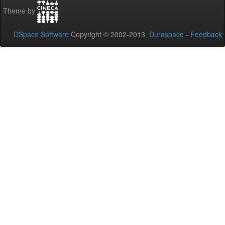
Theme by
DSpace Software
Copyright © 2002-2013
Duraspace
-
Feedback