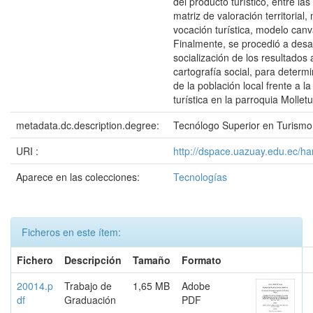
del producto turístico, entre la
matriz de valoración territorial,
vocación turística, modelo canv
Finalmente, se procedió a desar
socialización de los resultados 
cartografía social, para determ
de la población local frente a la
turística en la parroquia Molletu
metadata.dc.description.degree:
Tecnólogo Superior en Turismo
URI :
http://dspace.uazuay.edu.ec/h
Aparece en las colecciones:
Tecnologías
Ficheros en este ítem:
Fichero
Descripción
Tamaño
Formato
20014.p
Trabajo de
1,65 MB
Adobe
df
Graduación
PDF