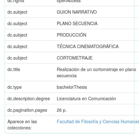
dc.rights
openAccess
dc.subject
GUION NARRATIVO
dc.subject
PLANO SECUENCIA
dc.subject
PRODUCCIÓN
dc.subject
TÉCNICA CINEMATOGRÁFICA
dc.subject
CORTOMETRAJE
dc.title
Realización de un cortometraje en plano
secuencia
dc.type
bachelorThesis
dc.description.degree
Licenciatura en Comunicación
dc.pagination.pages
26 p.
Aparece en las
Facultad de Filosofía y Ciencias Humana
colecciones: