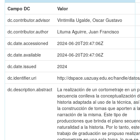
Campo DC
Valor
dc.contributor.advisor
Vintimilla Ugalde, Oscar Gustavo
dc.contributor.author
Lituma Aguirre, Juan Francisco
dc.date.accessioned
2024-06-20T20:47:06Z
dc.date.available
2024-06-20T20:47:06Z
dc.date.issued
2024
dc.identifier.uri
http://dspace.uazuay.edu.ec/handle/dato
dc.description.abstract
La realización de un cortometraje en un 
secuencia conlleva la conceptualización 
historia adaptada al uso de la técnica, as
la construcción de tomas que aporten a l
narración de la misma. Este tipo de
producciones que brinda el plano secuen
naturalidad a la historia. Por lo tanto, este
trabajo de graduación se propuso realiza
cortometraje en una sola toma, lo que se