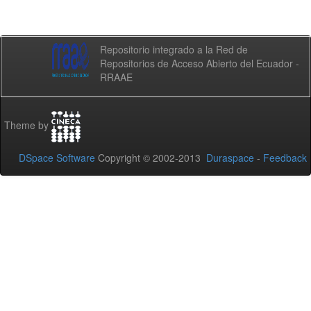
Repositorio integrado a la Red de
Repositorios de Acceso Abierto del Ecuador -
RRAAE
Theme by
DSpace Software
Copyright © 2002-2013
Duraspace
-
Feedback