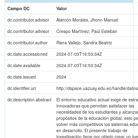
Campo DC
Valor
dc.contributor.advisor
Alarcón Morales, Jhonn Manuel
dc.contributor.advisor
Crespo Martínez, Paúl Esteban
dc.contributor.author
Riera Vallejo, Sandra Beatriz
dc.date.accessioned
2024-07-03T16:53:34Z
dc.date.available
2024-07-03T16:53:34Z
dc.date.issued
2024
dc.identifier.uri
http://dspace.uazuay.edu.ec/handle/dato
dc.description.abstract
El entorno educativo actual exige de estr
innovadoras que permitan satisfacer las
necesidades de los estudiantes y alcanzar
propósitos de la educación global, esto p
volver más competitivos los sistemas edu
en desarrollo. El presente trabajo de
investigación tiene por objeto crear un ju