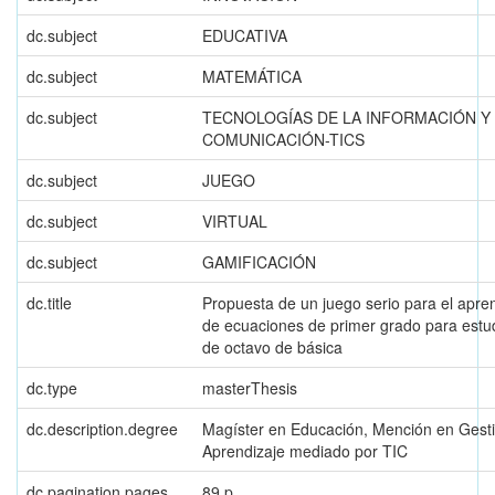
dc.subject
EDUCATIVA
dc.subject
MATEMÁTICA
dc.subject
TECNOLOGÍAS DE LA INFORMACIÓN Y
COMUNICACIÓN-TICS
dc.subject
JUEGO
dc.subject
VIRTUAL
dc.subject
GAMIFICACIÓN
dc.title
Propuesta de un juego serio para el apre
de ecuaciones de primer grado para estu
de octavo de básica
dc.type
masterThesis
dc.description.degree
Magíster en Educación, Mención en Gesti
Aprendizaje mediado por TIC
dc.pagination.pages
89 p.