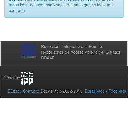
todos los derechos reservados, a menos que se indique lo
contrario.
Repositorio integrado a la Red de
Repositorios de Acceso Abierto del Ecuador -
RRAAE
Theme by
DSpace Software
Copyright © 2002-2013
Duraspace
-
Feedback