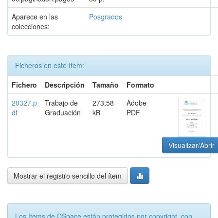
Aparece en las
Posgrados
colecciones:
Ficheros en este ítem:
Fichero
Descripción
Tamaño
Formato
20327.p
Trabajo de
273,58
Adobe
df
Graduación
kB
PDF
Visualizar/Abrir
Mostrar el registro sencillo del ítem
Los ítems de DSpace están protegidos por copyright, con