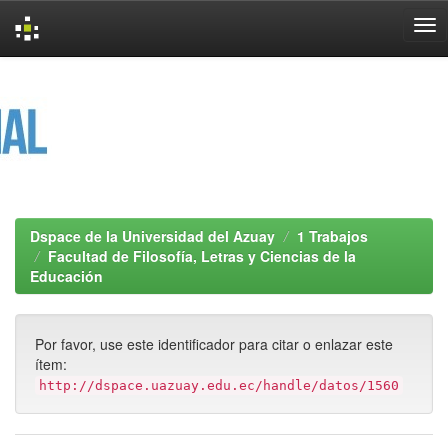
Skip
navigation
Dspace de la Universidad del Azuay
1 Trabajos
Facultad de Filosofía, Letras y Ciencias de la
Educación
Por favor, use este identificador para citar o enlazar este
ítem:
http://dspace.uazuay.edu.ec/handle/datos/1560