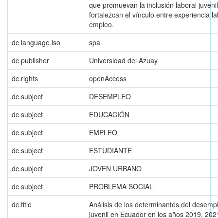
que promuevan la inclusión laboral juvenil
fortalezcan el vínculo entre experiencia la
empleo.
dc.language.iso
spa
dc.publisher
Universidad del Azuay
dc.rights
openAccess
dc.subject
DESEMPLEO
dc.subject
EDUCACIÓN
dc.subject
EMPLEO
dc.subject
ESTUDIANTE
dc.subject
JOVEN URBANO
dc.subject
PROBLEMA SOCIAL
dc.title
Análisis de los determinantes del desemp
juvenil en Ecuador en los años 2019, 202