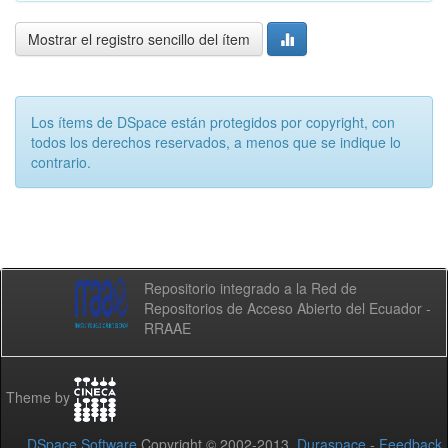
Mostrar el registro sencillo del ítem
Los ítems de DSpace están protegidos por copyright, con
todos los derechos reservados, a menos que se indique lo
contrario.
Repositorio integrado a la Red de
Repositorios de Acceso Abierto del Ecuador -
RRAAE
Theme by
DSpace Software
Copyright © 2002-2013
Duraspace
-
Feedback