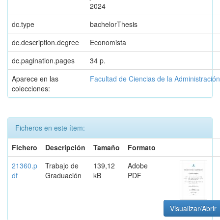
2024
dc.type
bachelorThesis
dc.description.degree
Economista
dc.pagination.pages
34 p.
Aparece en las
Facultad de Ciencias de la Administración
colecciones:
Ficheros en este ítem:
Fichero
Descripción
Tamaño
Formato
21360.p
Trabajo de
139,12
Adobe
df
Graduación
kB
PDF
Visualizar/Abrir