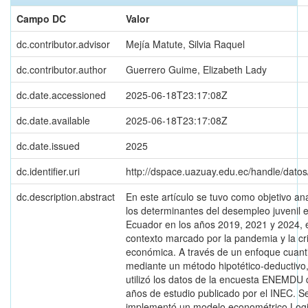
Campo DC
Valor
dc.contributor.advisor
Mejía Matute, Silvia Raquel
dc.contributor.author
Guerrero Guime, Elizabeth Lady
dc.date.accessioned
2025-06-18T23:17:08Z
dc.date.available
2025-06-18T23:17:08Z
dc.date.issued
2025
dc.identifier.uri
http://dspace.uazuay.edu.ec/handle/dato
dc.description.abstract
En este artículo se tuvo como objetivo ana
los determinantes del desempleo juvenil 
Ecuador en los años 2019, 2021 y 2024, 
contexto marcado por la pandemia y la cri
económica. A través de un enfoque cuanti
mediante un método hipotético-deductivo
utilizó los datos de la encuesta ENEMDU 
años de estudio publicado por el INEC. S
implementó un modelo econométrico Logi