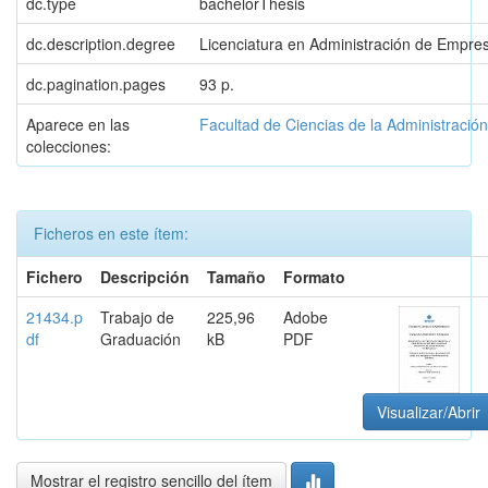
dc.type
bachelorThesis
dc.description.degree
Licenciatura en Administración de Empre
dc.pagination.pages
93 p.
Aparece en las
Facultad de Ciencias de la Administración
colecciones:
Ficheros en este ítem:
Fichero
Descripción
Tamaño
Formato
21434.p
Trabajo de
225,96
Adobe
df
Graduación
kB
PDF
Visualizar/Abrir
Mostrar el registro sencillo del ítem