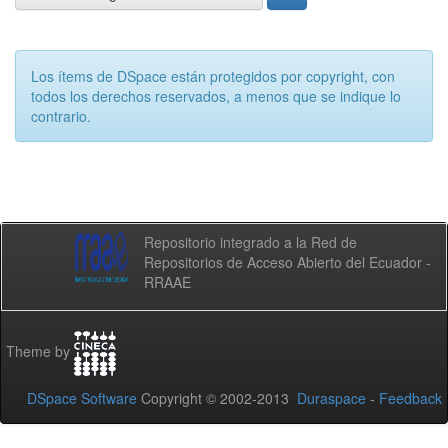
Los ítems de DSpace están protegidos por copyright, con
todos los derechos reservados, a menos que se indique lo
contrario.
Repositorio integrado a la Red de
Repositorios de Acceso Abierto del Ecuador -
RRAAE
Theme by
DSpace Software
Copyright © 2002-2013
Duraspace
-
Feedback