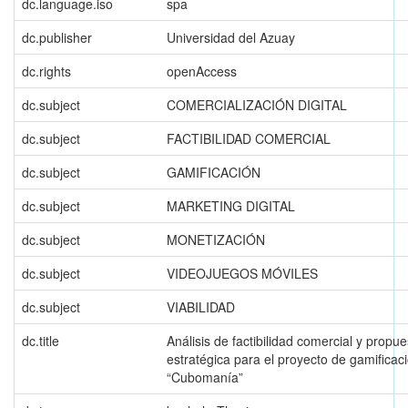
dc.language.iso
spa
dc.publisher
Universidad del Azuay
dc.rights
openAccess
dc.subject
COMERCIALIZACIÓN DIGITAL
dc.subject
FACTIBILIDAD COMERCIAL
dc.subject
GAMIFICACIÓN
dc.subject
MARKETING DIGITAL
dc.subject
MONETIZACIÓN
dc.subject
VIDEOJUEGOS MÓVILES
dc.subject
VIABILIDAD
dc.title
Análisis de factibilidad comercial y propue
estratégica para el proyecto de gamificac
“Cubomanía”