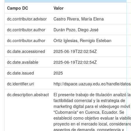
Campo DC
Valor
dc.contributor.advisor
Castro Rivera, María Elena
dc.contributor.author
Durán Pozo, Diego José
dc.contributor.author
Ortiz Iglesias, Remigio Esteban
dc.date.accessioned
2025-06-19T22:02:54Z
dc.date.available
2025-06-19T22:02:54Z
dc.date.issued
2025
dc.identifier.uri
http://dspace.uazuay.edu.ec/handle/dato
dc.description.abstract
El presente trabajo de titulación analizó la
factibilidad comercial y la estrategia de
marketing digital para el videojuego móvil
"Cubomanía" en Cuenca, Ecuador. Se
estableció como objetivo evaluar la viabili
proyecto en el mercado local, consideran
aspectos de demanda, competencia y