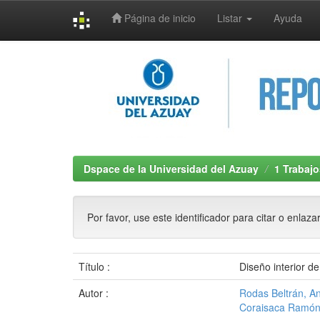
Página de inicio
Listar
Ayuda
Skip
navigation
Dspace de la Universidad del Azuay
1 Trabajo
Por favor, use este identificador para citar o enlaza
Título :
Diseño interior d
Autor :
Rodas Beltrán, An
Coraisaca Ramón