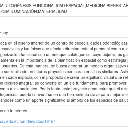
ALUTOGÉNESIS;FUNCIONALIDAD ESPACIAL;MEDICINA;BIENESTA
PSIA;ILUMINACIÓN;MATERIALIDAD
Azuay
foca en el diseño interior de un centro de especialidades odontológic
 espaciales y lumínicas que afectan directamente al personal como a lo
ganización funcional con un enfoque salutogénico, cuyo objetivo es gar
amenta en la importancia de la planificación espacial como estrategia p
s usuarios. De esta manera, se busca generar un modelo organizativo qu
 ser replicado en futuros proyectos con características similares. Asi
 en cada espacio, con el propósito de crear un equilibrio visual que re
 recurso integral, se convierte en un eje fundamental para promover 
omo a los pacientes. Por lo tanto, este proyecto demuestra que el diseño
utogénicos, puede convertirse en una herramienta clave para mejorar el 
dándose como un aporte significativo al ámbito de los espacios de salu
o de Interiores
zuay.edu.ec/handle/datos/16164