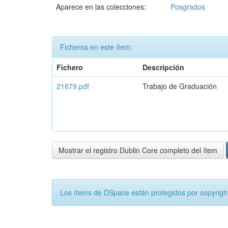
Aparece en las colecciones:
Posgrados
Ficheros en este ítem:
Fichero
Descripción
21679.pdf
Trabajo de Graduación
Mostrar el registro Dublin Core completo del ítem
Los ítems de DSpace están protegidos por copyright