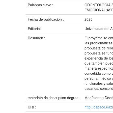
Palabras clave :
ODONTOLOGÍA;S
EMOCIONAL;ASE
Fecha de publicación :
2025
Editorial :
Universidad del 
Resumen :
El proyecto se en
las problemáticas
propuesta de reor
propuesta se fund
experiencia de lo
que también pueda
manera específica
concebida como un
personal médico c
funcionales y sal
usuarios, consoli
metadata.dc.description.degree:
Magíster en Diseñ
URI :
http://dspace.ua