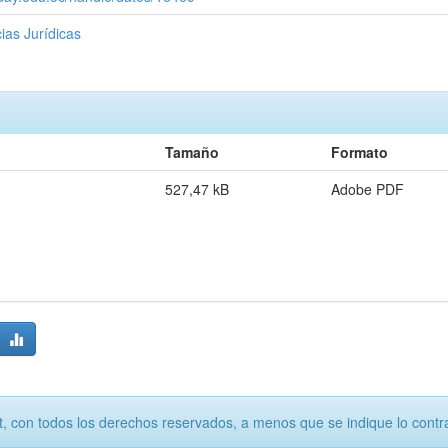
ias Jurídicas
Tamaño
Formato
527,47 kB
Adobe PDF
, con todos los derechos reservados, a menos que se indique lo contra