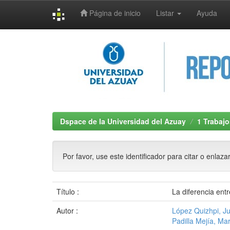
Página de inicio
Listar
Ayuda
Skip
navigation
Dspace de la Universidad del Azuay
1 Trabajo
Por favor, use este identificador para citar o enlaza
Título :
La diferencia entr
Autor :
López Quizhpi, J
Padilla Mejía, Mar