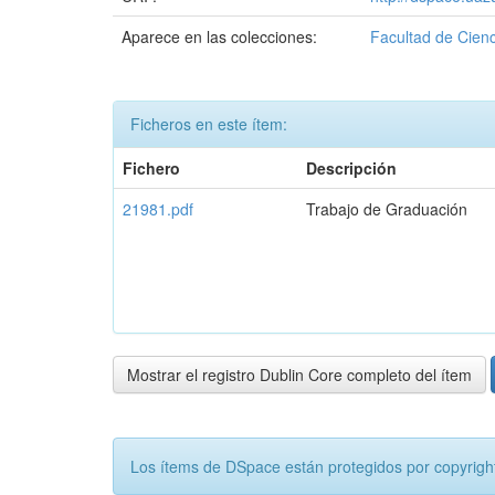
Aparece en las colecciones:
Facultad de Cienc
Ficheros en este ítem:
Fichero
Descripción
21981.pdf
Trabajo de Graduación
Mostrar el registro Dublin Core completo del ítem
Los ítems de DSpace están protegidos por copyright