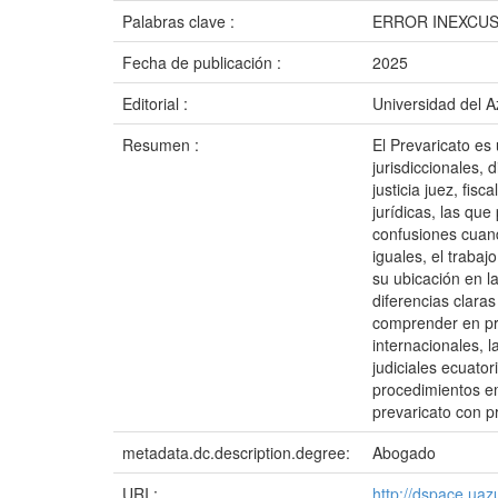
Palabras clave :
ERROR INEXCUS
Fecha de publicación :
2025
Editorial :
Universidad del 
Resumen :
El Prevaricato es 
jurisdiccionales,
justicia juez, fis
jurídicas, las que
confusiones cuand
iguales, el trabaj
su ubicación en la
diferencias claras
comprender en pro
internacionales, l
judiciales ecuato
procedimientos emp
prevaricato con pr
metadata.dc.description.degree:
Abogado
URI :
http://dspace.ua