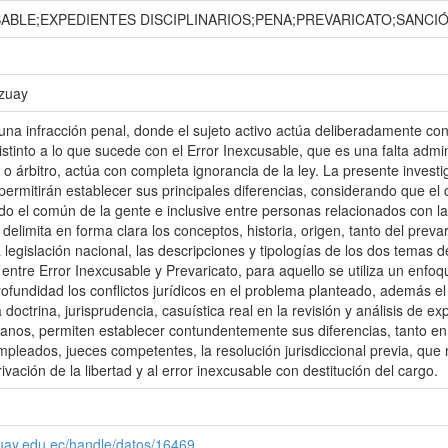
ABLE;EXPEDIENTES DISCIPLINARIOS;PENA;PREVARICATO;SANCIÓ
Azuay
una infracción penal, donde el sujeto activo actúa deliberadamente cont
 distinto a lo que sucede con el Error Inexcusable, que es una falta adm
cal o árbitro, actúa con completa ignorancia de la ley. La presente invest
 permitirán establecer sus principales diferencias, considerando que el 
o el común de la gente e inclusive entre personas relacionados con la l
o delimita en forma clara los conceptos, historia, origen, tanto del prev
 legislación nacional, las descripciones y tipologías de los dos temas d
 entre Error Inexcusable y Prevaricato, para aquello se utiliza un enfoqu
fundidad los conflictos jurídicos en el problema planteado, además el a
a doctrina, jurisprudencia, casuística real en la revisión y análisis de e
rianos, permiten establecer contundentemente sus diferencias, tanto en p
leados, jueces competentes, la resolución jurisdiccional previa, que no
ivación de la libertad y al error inexcusable con destitución del cargo.
zuay.edu.ec/handle/datos/16469