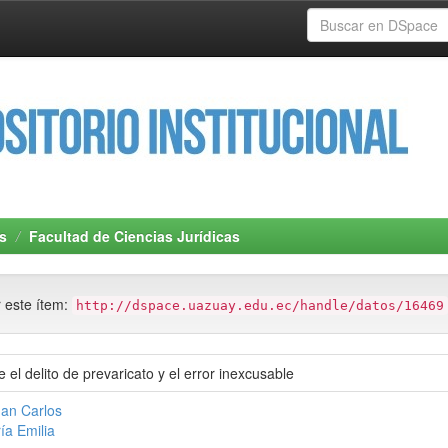
s
Facultad de Ciencias Jurídicas
r este ítem:
http://dspace.uazuay.edu.ec/handle/datos/16469
e el delito de prevaricato y el error inexcusable
uan Carlos
ía Emilia