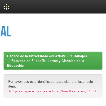
Skip
navigation
Dspace de la Universidad del Azuay
1 Trabajos
Facultad de Filosofía, Letras y Ciencias de la
Educación
Por favor, use este identificador para citar o enlazar este
ítem:
http://dspace.uazuay.edu.ec/handle/datos/16502