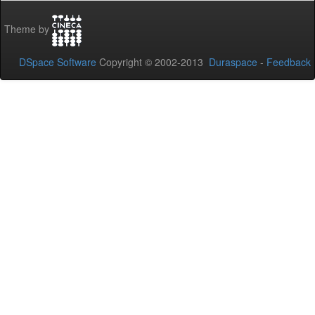
Theme by
DSpace Software
Copyright © 2002-2013
Duraspace
-
Feedback