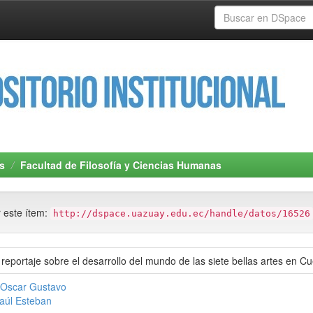
s
Facultad de Filosofía y Ciencias Humanas
r este ítem:
http://dspace.uazuay.edu.ec/handle/datos/16526
reportaje sobre el desarrollo del mundo de las siete bellas artes en C
, Oscar Gustavo
Paúl Esteban