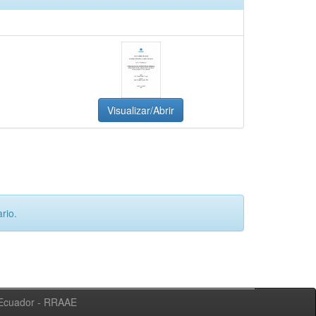
Visualizar/Abrir
rio.
l Ecuador - RRAAE