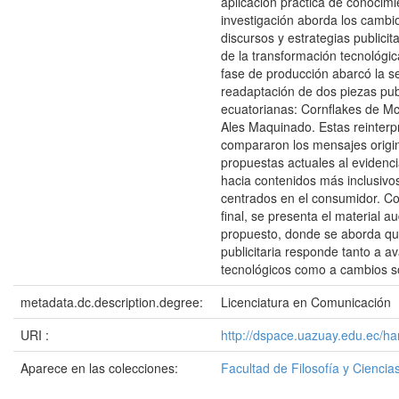
aplicación práctica de conocimi
investigación aborda los cambio
discursos y estrategias publicit
de la transformación tecnológica
fase de producción abarcó la se
readaptación de dos piezas publ
ecuatorianas: Cornflakes de M
Ales Maquinado. Estas reinterp
compararon los mensajes origi
propuestas actuales al evidencia
hacia contenidos más inclusivo
centrados en el consumidor. C
final, se presenta el material au
propuesto, donde se aborda qu
publicitaria responde tanto a a
tecnológicos como a cambios so
metadata.dc.description.degree:
Licenciatura en Comunicación
URI :
http://dspace.uazuay.edu.ec/h
Aparece en las colecciones:
Facultad de Filosofía y Cienc