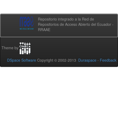
Repositorio integrado a la Red de
Repositorios de Acceso Abierto del Ecuador -
RRAAE
Theme by
DSpace Software
Copyright © 2002-2013
Duraspace
-
Feedback