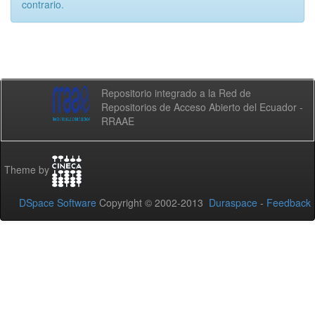
contrario.
Repositorio integrado a la Red de
Repositorios de Acceso Abierto del Ecuador -
RRAAE
Theme by
DSpace Software
Copyright © 2002-2013
Duraspace
-
Feedback