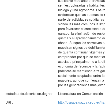
cualitativo mediante entrevistas
semiestructuradas a habitante
biólogo y una agrónoma. Los r
evidencian que las quemas se 
parte de actividades cotidianas
siendo las más comunes la lim
para favorecer el crecimiento d
ganado, la eliminación de resi
quema y el aprovechamiento de
abono. Aunque las narrativas p
muestran signos de debilitamien
de quema continúan vigentes y
comprender por qué se mantien
asociado principalmente a la efi
economía de recursos y la rapi
prácticas se mantienen arraiga
socialmente aceptadas entre lo
mayores, aunque comienzan a 
por las generaciones más jóve
metadata.dc.description.degree:
Licenciatura en Comunicación
URI :
http://dspace.uazuay.edu.ec/h