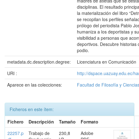
madres de atletas que se desta
disciplinas. El resultado princi
la materialización del libro “De
se recopilan los perfiles señal
prólogo del periodista Pablo Jo
humaniza a los deportistas y su
visibilidad a personas que ac
deportivos. Descubre historias 
podio.
metadata.dc.description.degree:
Licenciatura en Comunicación
URI :
http://dspace.uazuay.edu.ec/h
Aparece en las colecciones:
Facultad de Filosofía y Cienc
Ficheros en este ítem:
Fichero
Descripción
Tamaño
Formato
22257.p
Trabajo de
230,8
Adobe