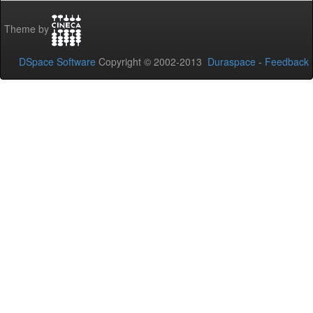
Theme by
DSpace Software
Copyright © 2002-2013
Duraspace
-
Feedback