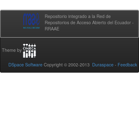
Repositorio integrado a la Red de
Repositorios de Acceso Abierto del Ecuador -
RRAAE
Theme by
DSpace Software
Copyright © 2002-2013
Duraspace
-
Feedback