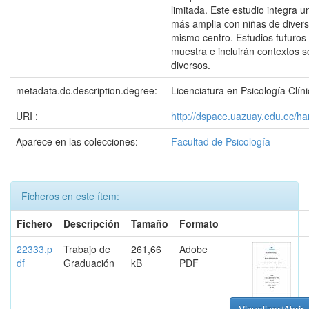
limitada. Este estudio integra u
más amplia con niñas de diver
mismo centro. Estudios futuros
muestra e incluirán contextos 
diversos.
metadata.dc.description.degree:
Licenciatura en Psicología Clín
URI :
http://dspace.uazuay.edu.ec/h
Aparece en las colecciones:
Facultad de Psicología
Ficheros en este ítem:
Fichero
Descripción
Tamaño
Formato
22333.p
Trabajo de
261,66
Adobe
df
Graduación
kB
PDF