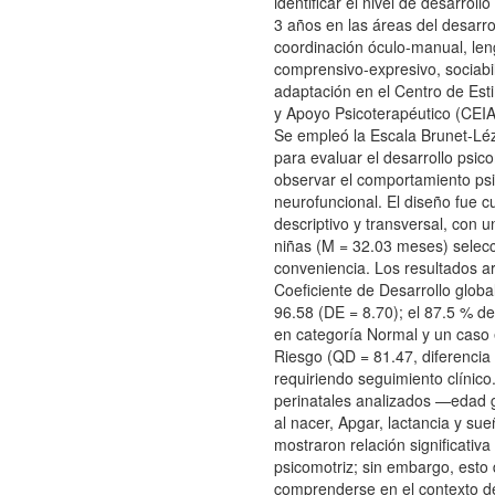
identificar el nivel de desarroll
3 años en las áreas del desarrol
coordinación óculo-manual, len
comprensivo-expresivo, sociabi
adaptación en el Centro de Esti
y Apoyo Psicoterapéutico (CEI
Se empleó la Escala Brunet-Lé
para evaluar el desarrollo psico
observar el comportamiento ps
neurofuncional. El diseño fue cu
descriptivo y transversal, con 
niñas (M = 32.03 meses) selec
conveniencia. Los resultados a
Coeficiente de Desarrollo glob
96.58 (DE = 8.70); el 87.5 % d
en categoría Normal y un caso
Riesgo (QD = 81.47, diferencia
requiriendo seguimiento clínico
perinatales analizados —edad 
al nacer, Apgar, lactancia y s
mostraron relación significativa
psicomotriz; sin embargo, esto
comprenderse en el contexto d