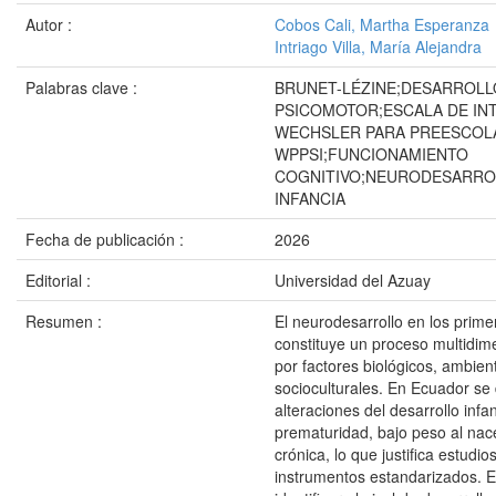
Autor :
Cobos Cali, Martha Esperanza
Intriago Villa, María Alejandra
Palabras clave :
BRUNET-LÉZINE;DESARROLL
PSICOMOTOR;ESCALA DE INT
WECHSLER PARA PREESCOLA
WPPSI;FUNCIONAMIENTO
COGNITIVO;NEURODESARRO
INFANCIA
Fecha de publicación :
2026
Editorial :
Universidad del Azuay
Resumen :
El neurodesarrollo en los prim
constituye un proceso multidime
por factores biológicos, ambien
socioculturales. En Ecuador s
alteraciones del desarrollo infa
prematuridad, bajo peso al nace
crónica, lo que justifica estudio
instrumentos estandarizados. El