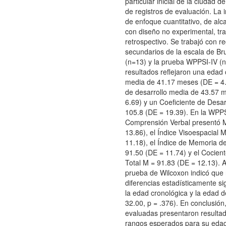
particular inicial de la ciudad d
de registros de evaluación. La 
de enfoque cuantitativo, de alc
con diseño no experimental, tra
retrospectivo. Se trabajó con re
secundarios de la escala de Br
(n=13) y la prueba WPPSI-IV (n
resultados reflejaron una edad
media de 41.17 meses (DE = 4
de desarrollo media de 43.57 
6.69) y un Coeficiente de Desar
105.8 (DE = 19.39). En la WPPSI
Comprensión Verbal presentó 
13.86), el Índice Visoespacial 
11.18), el Índice de Memoria d
91.50 (DE = 11.74) y el Cocient
Total M = 91.83 (DE = 12.13). 
prueba de Wilcoxon indicó que 
diferencias estadísticamente sig
la edad cronológica y la edad d
32.00, p = .376). En conclusión,
evaluadas presentaron resultad
rangos esperados para su eda