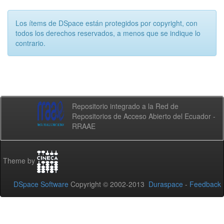
Los ítems de DSpace están protegidos por copyright, con
todos los derechos reservados, a menos que se indique lo
contrario.
Repositorio integrado a la Red de
Repositorios de Acceso Abierto del Ecuador -
RRAAE
Theme by
DSpace Software
Copyright © 2002-2013
Duraspace
-
Feedback