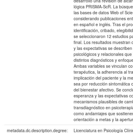
desarrolló una revisión de alca
lógica PRISMA-ScR. La búsqued
las bases de datos Web of Sci
considerando publicaciones en
en español e inglés. Tras el pr
identificación, cribado, elegibili
se seleccionaron 12 estudios pa
final. Los resultados muestran
y las expectativas se describe
psicológicos y relacionales que
distintos diagnósticos y enfoqu
Ambas variables se vinculan co
terapéutica, la adherencia al tr
implicación del paciente y la me
sea por reducción sintomática
del bienestar afectivo. Se conc
esperanza y las expectativas c
mecanismos plausibles de cam
transdiagnóstico en psicoterapia
como andamiajes que sostienen 
orientación a metas y la apertu
metadata.dc.description.degree:
Licenciatura en Psicología Clín