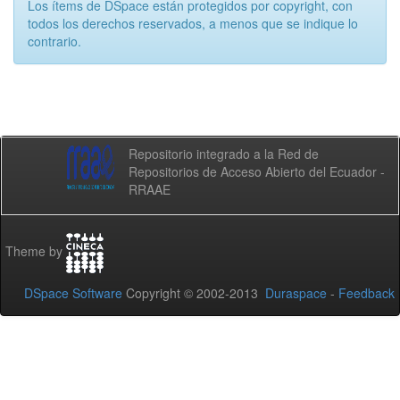
Los ítems de DSpace están protegidos por copyright, con
todos los derechos reservados, a menos que se indique lo
contrario.
Repositorio integrado a la Red de
Repositorios de Acceso Abierto del Ecuador -
RRAAE
Theme by
DSpace Software
Copyright © 2002-2013
Duraspace
-
Feedback