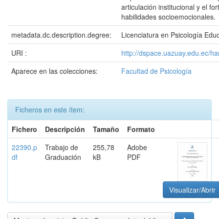
articulación institucional y el fo
habilidades socioemocionales.
metadata.dc.description.degree:
Licenciatura en Psicología Educ
URI :
http://dspace.uazuay.edu.ec/h
Aparece en las colecciones:
Facultad de Psicología
Ficheros en este ítem:
Fichero
Descripción
Tamaño
Formato
22390.p
Trabajo de
255,78
Adobe
df
Graduación
kB
PDF
Visualizar/Abrir