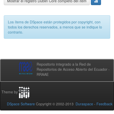
Mostrar el registro Dublin Core completo del ítem
Los ítems de DSpace están protegidos por copyright, con
todos los derechos reservados, a menos que se indique lo
contrario.
Repositorio integrado a la Red de
Repositorios de Acceso Abierto del Ecuador -
RRAAE
Theme by
DSpace Software
Copyright © 2002-2013
Duraspace
-
Feedback