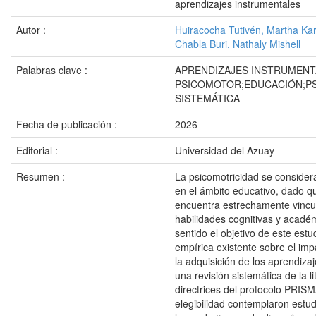
aprendizajes instrumentales
Autor :
Huiracocha Tutivén, Martha Kar
Chabla Buri, Nathaly Mishell
Palabras clave :
APRENDIZAJES INSTRUMEN
PSICOMOTOR;EDUCACIÓN;PS
SISTEMÁTICA
Fecha de publicación :
2026
Editorial :
Universidad del Azuay
Resumen :
La psicomotricidad se consider
en el ámbito educativo, dado qu
encuentra estrechamente vincul
habilidades cognitivas y acadé
sentido el objetivo de este estu
empírica existente sobre el imp
la adquisición de los aprendiza
una revisión sistemática de la l
directrices del protocolo PRISMA
elegibilidad contemplaron estud