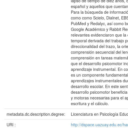
lapso de tiempo de diez años, d
español y aquellos que cuentan 
Para la búsqueda de informació
como como Scielo, Dialnet, EB
PubMed y Redalyc, así como 
Google Académico y Rabbit Re
relevantes evidenciaron que la 
temporal derivada del trabajo p
direccionalidad del trazo, la ori
comprensión secuencial del len
comprensión en tareas matemá
que el desarrollo psicomotor in
aprendizaje instrumental. En co
es un componente fundamental e
aprendizajes instrumentales du
desarrollo escolar. En este sen
desarrollo psicomotor beneficia 
y motoras necesarias para el ap
escritura y el cálculo.
metadata.dc.description.degree:
Licenciatura en Psicología Educ
URI :
http://dspace.uazuay.edu.ec/h