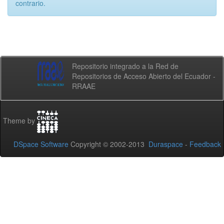
contrario.
Repositorio integrado a la Red de
Repositorios de Acceso Abierto del Ecuador -
RRAAE
Theme by
DSpace Software
Copyright © 2002-2013
Duraspace
-
Feedback