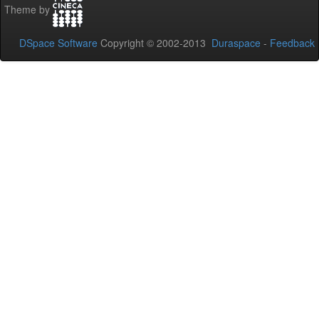
Theme by
DSpace Software
Copyright © 2002-2013
Duraspace
-
Feedback