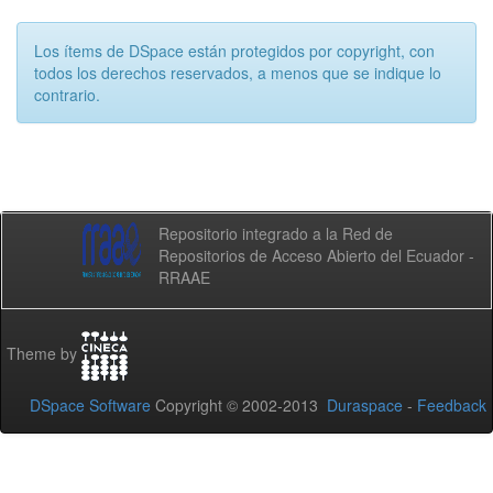
Los ítems de DSpace están protegidos por copyright, con
todos los derechos reservados, a menos que se indique lo
contrario.
Repositorio integrado a la Red de
Repositorios de Acceso Abierto del Ecuador -
RRAAE
Theme by
DSpace Software
Copyright © 2002-2013
Duraspace
-
Feedback