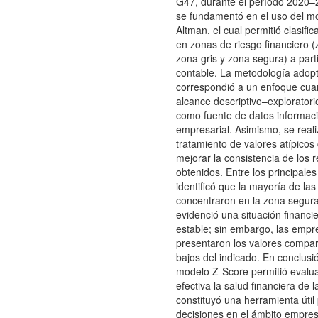
G47, durante el período 2020–2
se fundamentó en el uso del m
Altman, el cual permitió clasifi
en zonas de riesgo financiero (
zona gris y zona segura) a part
contable. La metodología adop
correspondió a un enfoque cuan
alcance descriptivo–exploratorio
como fuente de datos informaci
empresarial. Asimismo, se real
tratamiento de valores atípicos 
mejorar la consistencia de los 
obtenidos. Entre los principales
identificó que la mayoría de la
concentraron en la zona segura
evidenció una situación financi
estable; sin embargo, las emp
presentaron los valores compa
bajos del indicado. En conclusió
modelo Z-Score permitió evalu
efectiva la salud financiera de
constituyó una herramienta útil
decisiones en el ámbito empresa