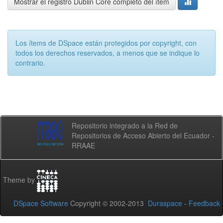
Mostrar el registro Dublin Core completo del ítem
Los ítems de DSpace están protegidos por copyright, con
todos los derechos reservados, a menos que se indique lo
contrario.
Repositorio integrado a la Red de
Repositorios de Acceso Abierto del Ecuador -
RRAAE
Theme by
DSpace Software
Copyright © 2002-2013
Duraspace
-
Feedback