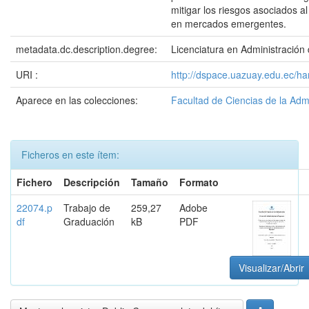
mitigar los riesgos asociados a
en mercados emergentes.
metadata.dc.description.degree:
Licenciatura en Administració
URI :
http://dspace.uazuay.edu.ec/h
Aparece en las colecciones:
Facultad de Ciencias de la Adm
Ficheros en este ítem:
Fichero
Descripción
Tamaño
Formato
22074.p
Trabajo de
259,27
Adobe
df
Graduación
kB
PDF
Visualizar/Abrir