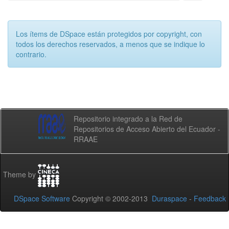
Los ítems de DSpace están protegidos por copyright, con
todos los derechos reservados, a menos que se indique lo
contrario.
Repositorio integrado a la Red de
Repositorios de Acceso Abierto del Ecuador -
RRAAE
Theme by
DSpace Software
Copyright © 2002-2013
Duraspace
-
Feedback