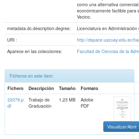
como una alternativa comercial,
económicamente factible para el
Vecino.
metadata.dc.description.degree:
Licenciatura en Administració
URI :
http://dspace.uazuay.edu.ec/h
Aparece en las colecciones:
Facultad de Ciencias de la Adm
Ficheros en este ítem:
Fichero
Descripción
Tamaño
Formato
22079.p
Trabajo de
1,23 MB
Adobe
df
Graduación
PDF
Visualizar/Abrir