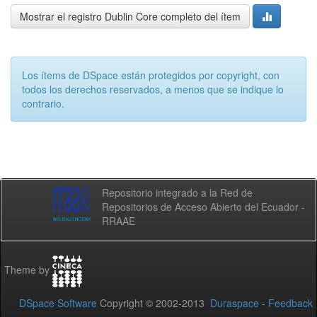
Mostrar el registro Dublin Core completo del ítem
Los ítems de DSpace están protegidos por copyright, con
todos los derechos reservados, a menos que se indique lo
contrario.
Repositorio integrado a la Red de
Repositorios de Acceso Abierto del Ecuador -
RRAAE
Theme by
DSpace Software
Copyright © 2002-2013
Duraspace
-
Feedback