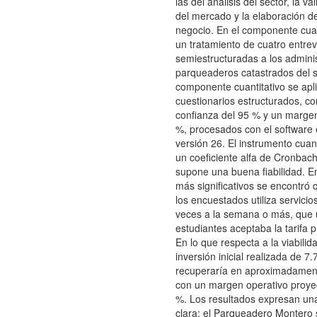
las del análisis del sector, la v
del mercado y la elaboración d
negocio. En el componente cuali
un tratamiento de cuatro entrev
semiestructuradas a los admini
parqueaderos catastrados del s
componente cuantitativo se apl
cuestionarios estructurados, co
confianza del 95 % y un margen
%, procesados con el software 
versión 26. El instrumento cuant
un coeficiente alfa de Cronbach
supone una buena fiabilidad. En
más significativos se encontró
los encuestados utiliza servici
veces a la semana o más, que 
estudiantes aceptaba la tarifa 
En lo que respecta a la viabilida
inversión inicial realizada de 
recuperaría en aproximadamen
con un margen operativo proye
%. Los resultados expresan un
clara: el Parqueadero Montero 