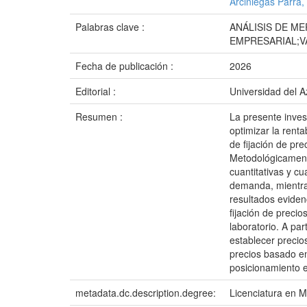
Arciniegas Parra, 
Palabras clave :
ANÁLISIS DE M
EMPRESARIAL;V
Fecha de publicación :
2026
Editorial :
Universidad del 
Resumen :
La presente inves
optimizar la rent
de fijación de pre
Metodológicamente
cuantitativas y cu
demanda, mientras
resultados eviden
fijación de preci
laboratorio. A pa
establecer precio
precios basado en
posicionamiento e
metadata.dc.description.degree:
Licenciatura en M