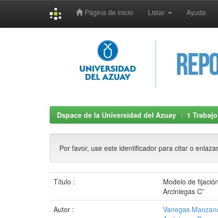
Página de inicio
Listar
Ayuda
Skip
navigation
Dspace de la Universidad del Azuay
1 Trabajo
Por favor, use este identificador para citar o enlaza
Título :
Modelo de fijació
Arciniegas C”
Autor :
Vanegas Manzano