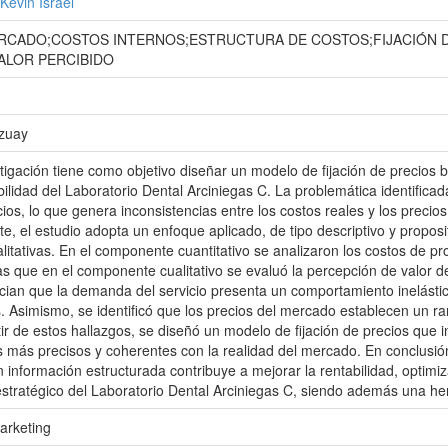
Kevin Israel
ERCADO;COSTOS INTERNOS;ESTRUCTURA DE COSTOS;FIJACIÓN D
ALOR PERCIBIDO
Azuay
tigación tiene como objetivo diseñar un modelo de fijación de precios 
abilidad del Laboratorio Dental Arciniegas C. La problemática identifica
cios, lo que genera inconsistencias entre los costos reales y los precio
, el estudio adopta un enfoque aplicado, de tipo descriptivo y proposi
alitativas. En el componente cuantitativo se analizaron los costos de p
 que en el componente cualitativo se evaluó la percepción de valor de l
cian que la demanda del servicio presenta un comportamiento inelástic
os. Asimismo, se identificó que los precios del mercado establecen un r
rtir de estos hallazgos, se diseñó un modelo de fijación de precios qu
s más precisos y coherentes con la realidad del mercado. En conclusió
 información estructurada contribuye a mejorar la rentabilidad, optimiza
stratégico del Laboratorio Dental Arciniegas C, siendo además una her
arketing