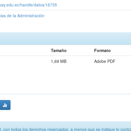
zuay.edu.ec/handle/datos/16735
ias de la Administración
Tamaño
Formato
1,69 MB
Adobe PDF
, con todos los derechos reservados, a menos que se indique lo contra