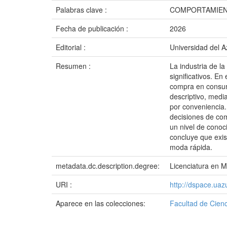
Palabras clave :
COMPORTAMIENT
Fecha de publicación :
2026
Editorial :
Universidad del 
Resumen :
La industria de l
significativos. En
compra en consumi
descriptivo, medi
por conveniencia.
decisiones de com
un nivel de conoc
concluye que exis
moda rápida.
metadata.dc.description.degree:
Licenciatura en M
URI :
http://dspace.ua
Aparece en las colecciones:
Facultad de Cienc