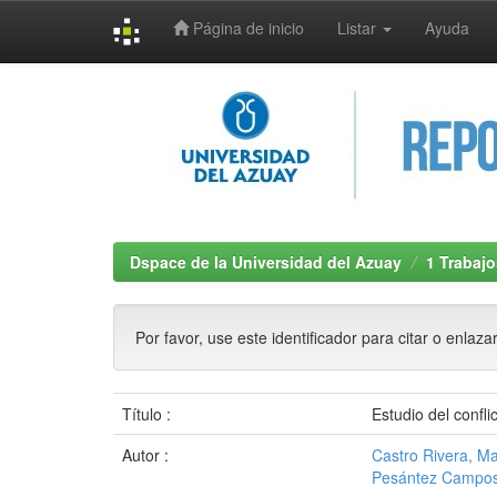
Página de inicio
Listar
Ayuda
Skip
navigation
Dspace de la Universidad del Azuay
1 Trabajo
Por favor, use este identificador para citar o enlaza
Título :
Estudio del conf
Autor :
Castro Rivera, Ma
Pesántez Campos,