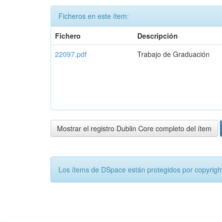
Ficheros en este ítem:
Fichero
Descripción
22097.pdf
Trabajo de Graduación
Mostrar el registro Dublin Core completo del ítem
Los ítems de DSpace están protegidos por copyright