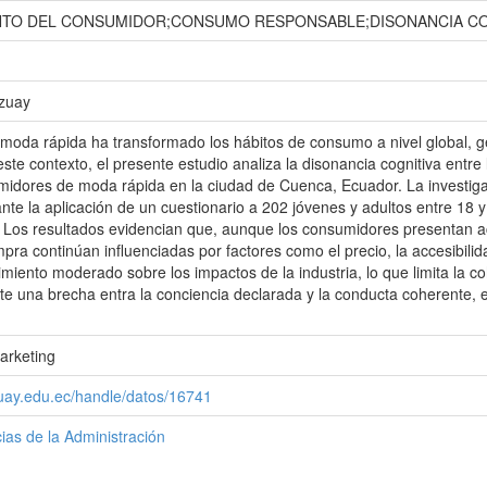
O DEL CONSUMIDOR;CONSUMO RESPONSABLE;DISONANCIA COGN
Azuay
a moda rápida ha transformado los hábitos de consumo a nivel global, 
 este contexto, el presente estudio analiza la disonancia cognitiva ent
dores de moda rápida en la ciudad de Cuenca, Ecuador. La investigaci
ante la aplicación de un cuestionario a 202 jóvenes y adultos entre 18 y
 Los resultados evidencian que, aunque los consumidores presentan act
pra continúan influenciadas por factores como el precio, la accesibili
imiento moderado sobre los impactos de la industria, lo que limita la 
te una brecha entra la conciencia declarada y la conducta coherente,
arketing
zuay.edu.ec/handle/datos/16741
ias de la Administración