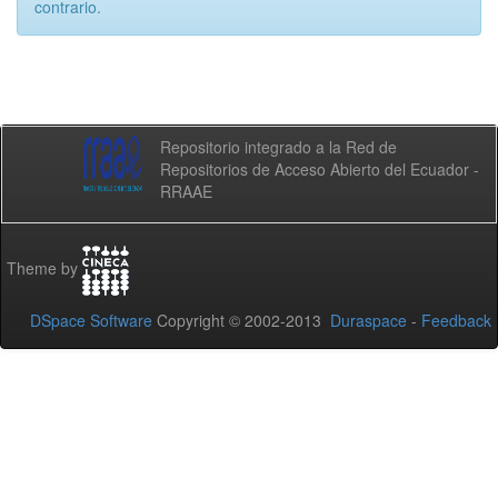
contrario.
Repositorio integrado a la Red de
Repositorios de Acceso Abierto del Ecuador -
RRAAE
Theme by
DSpace Software
Copyright © 2002-2013
Duraspace
-
Feedback