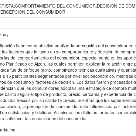
ORISTA;COMPORTAMIENTO DEL CONSUMIDOR;DECISIÓN DE COM
PERCEPCIÓN DEL CONSUMIDOR
Azuay
tigación tiene como objetivo analizar la percepción del consumidor en
 los factores que influyen en su comportamiento y decisión de compra f
rías del comportamiento del consumidor, especialmente en los aportes 
o Planificado de Ajzen, las cuales permiten explicar la relación entre
ada fue de enfoque mixto, combinando técnicas cualitativas y cuantitativ
 a 15 participantes segmentados por nivel socioeconómico, mientras qu
itos de consumo y factores de decisión. Los datos fueron procesados me
videncian que los consumidores adoptan una estrategia de compra mu
 de barrio según el tipo de producto, precio, cercanía y experiencia de
roductos frescos por su calidad y precio, mientras que los supermerca
conclusión, la percepción del consumidor está influenciada por factor
l de satisfacción y fidelidad. Asimismo, los distintos formatos comerci
a satisfacer las necesidades del consumidor.
arketing