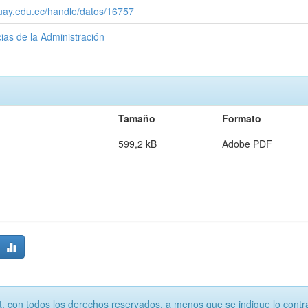
zuay.edu.ec/handle/datos/16757
ias de la Administración
Tamaño
Formato
599,2 kB
Adobe PDF
, con todos los derechos reservados, a menos que se indique lo contra