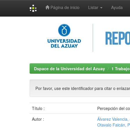
Página de inicio
Listar
Ayuda
Skip
navigation
Dspace de la Universidad del Azuay
1 Trabajo
Por favor, use este identificador para citar o enlaza
Título :
Percepción del c
Autor :
Álvarez Valencia,
Otavalo Faicán, 