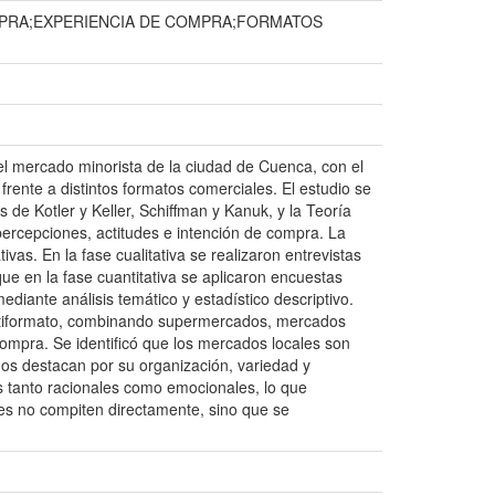
PRA;EXPERIENCIA DE COMPRA;FORMATOS
 el mercado minorista de la ciudad de Cuenca, con el
rente a distintos formatos comerciales. El estudio se
de Kotler y Keller, Schiffman y Kanuk, y la Teoría
 percepciones, actitudes e intención de compra. La
as. En la fase cualitativa se realizaron entrevistas
e en la fase cuantitativa se aplicaron encuestas
diante análisis temático y estadístico descriptivo.
ltiformato, combinando supermercados, mercados
 compra. Se identificó que los mercados locales son
dos destacan por su organización, variedad y
es tanto racionales como emocionales, lo que
ales no compiten directamente, sino que se