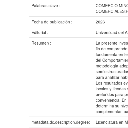
Palabras clave :
COMERCIO MIN
COMERCIALES;
Fecha de publicación :
2026
Editorial :
Universidad del 
Resumen :
La presente inves
fin de comprender
fundamenta en teo
del Comportamient
metodología adopt
semiestructuradas
para analizar háb
Los resultados e
locales y tiendas
preferidos para p
conveniencia. En 
determina su nive
complementan par
metadata.dc.description.degree:
Licenciatura en M