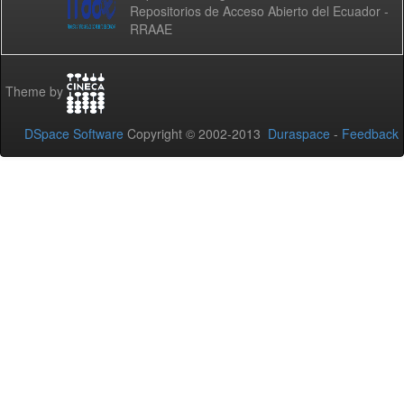
Repositorios de Acceso Abierto del Ecuador -
RRAAE
Theme by
DSpace Software
Copyright © 2002-2013
Duraspace
-
Feedback