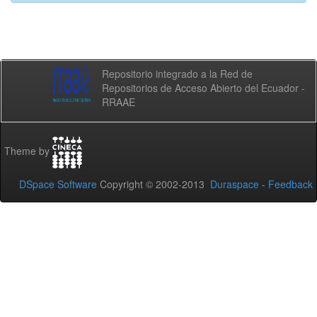
Repositorio integrado a la Red de
Repositorios de Acceso Abierto del Ecuador -
RRAAE
Theme by
DSpace Software
Copyright © 2002-2013
Duraspace
-
Feedback