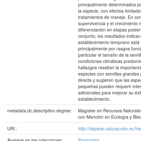
principalmente determinados po
la especie, con efectos limitado
tratamientos de manejo. En cont
supervivencia y el crecimiento
diferenciación en etapas poster
conjunto, los resultados indican
establecimiento temprano está
principalmente por rasgos func
particular el tamaño de la semill
condiciones climáticas predomi
hallazgos resaltan la importanc
especies con semillas grandes 
directa y sugieren que las espe
pequeñas pueden requerir inte
adicionales para mejorar su éxi
establecimiento.
metadata.dc.description.degree:
Magíster en Recursos Natural
con Mención en Ecología y Biod
URI :
http://dspace.uazuay.edu.ec/h
Aparece en las colecciones:
Posgrados