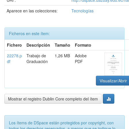
URI :
http://dspace.uazuay.edu.ec/h
Aparece en las colecciones:
Tecnologías
Ficheros en este ítem:
Fichero
Descripción
Tamaño
Formato
22278.p
Trabajo de
1,26 MB
Adobe
df
Graduación
PDF
Visualizar/Abrir
Mostrar el registro Dublin Core completo del ítem
Los ítems de DSpace están protegidos por copyright, con
todos los derechos reservados, a menos que se indique lo