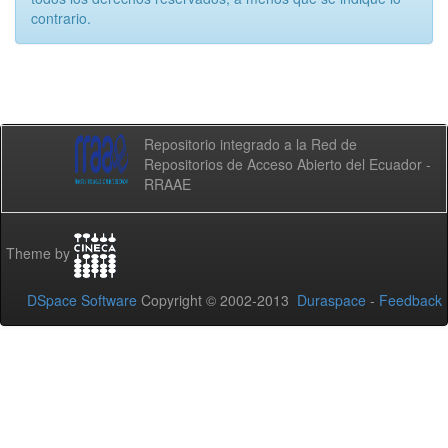
contrario.
Repositorio integrado a la Red de
Repositorios de Acceso Abierto del Ecuador -
RRAAE
Theme by
DSpace Software
Copyright © 2002-2013
Duraspace
-
Feedback