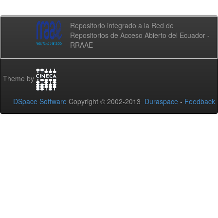
Repositorio integrado a la Red de
Repositorios de Acceso Abierto del Ecuador -
RRAAE
Theme by
DSpace Software
Copyright © 2002-2013
Duraspace
-
Feedback