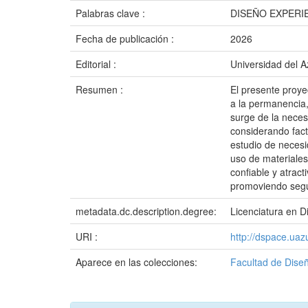
Palabras clave :
DISEÑO EXPERI
Fecha de publicación :
2026
Editorial :
Universidad del 
Resumen :
El presente proyec
a la permanencia,
surge de la neces
considerando fact
estudio de necesid
uso de materiales 
confiable y atrac
promoviendo segur
metadata.dc.description.degree:
Licenciatura en D
URI :
http://dspace.ua
Aparece en las colecciones:
Facultad de Diseñ