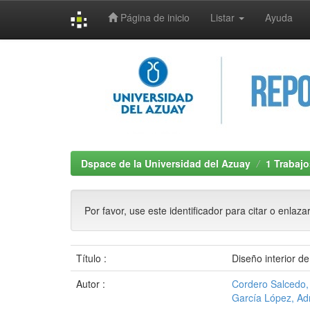
Página de inicio
Listar
Ayuda
Skip
navigation
Dspace de la Universidad del Azuay
1 Trabajo
Por favor, use este identificador para citar o enlaza
Título :
Diseño interior de
Autor :
Cordero Salcedo
García López, Adr