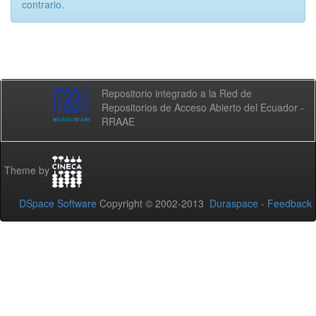
contrario.
Repositorio integrado a la Red de
Repositorios de Acceso Abierto del Ecuador -
RRAAE
Theme by
DSpace Software
Copyright © 2002-2013
Duraspace
-
Feedback