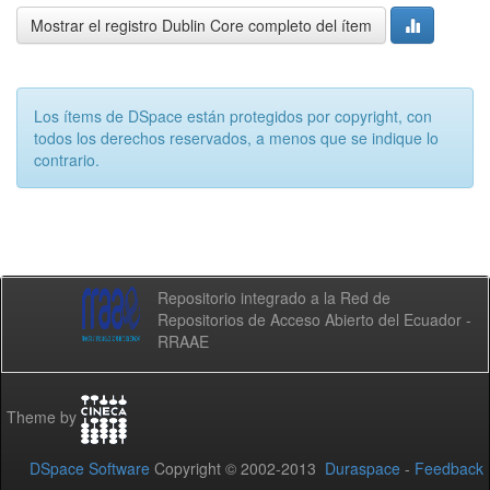
Mostrar el registro Dublin Core completo del ítem
Los ítems de DSpace están protegidos por copyright, con
todos los derechos reservados, a menos que se indique lo
contrario.
Repositorio integrado a la Red de
Repositorios de Acceso Abierto del Ecuador -
RRAAE
Theme by
DSpace Software
Copyright © 2002-2013
Duraspace
-
Feedback