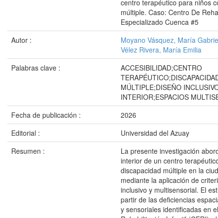
centro terapéutico para niños 
múltiple. Caso: Centro De Rehab
Especializado Cuenca #5
Autor :
Moyano Vásquez, María Gabrie
Vélez Rivera, María Emilia
Palabras clave :
ACCESIBILIDAD;CENTRO
TERAPÉUTICO;DISCAPACIDA
MÚLTIPLE;DISEÑO INCLUSIV
INTERIOR;ESPACIOS MULTIS
Fecha de publicación :
2026
Editorial :
Universidad del Azuay
Resumen :
La presente investigación abor
interior de un centro terapéuti
discapacidad múltiple en la ci
mediante la aplicación de criter
inclusivo y multisensorial. El es
partir de las deficiencias espac
y sensoriales identificadas en e