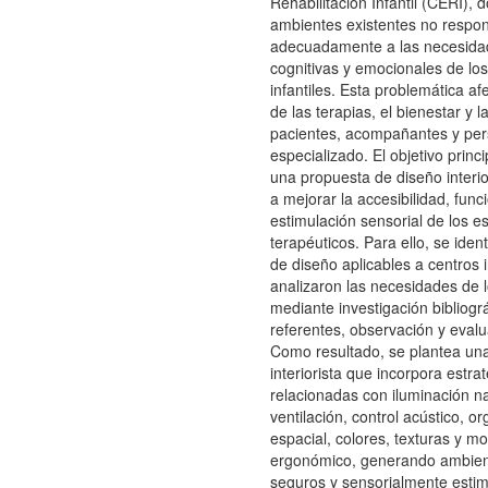
Rehabilitación Infantil (CERI), 
ambientes existentes no respo
adecuadamente a las necesidad
cognitivas y emocionales de los
infantiles. Esta problemática afe
de las terapias, el bienestar y 
pacientes, acompañantes y per
especializado. El objetivo princi
una propuesta de diseño interi
a mejorar la accesibilidad, func
estimulación sensorial de los e
terapéuticos. Para ello, se identi
de diseño aplicables a centros i
analizaron las necesidades de 
mediante investigación bibliográ
referentes, observación y evalu
Como resultado, se plantea un
interiorista que incorpora estra
relacionadas con iluminación na
ventilación, control acústico, o
espacial, colores, texturas y mob
ergonómico, generando ambient
seguros y sensorialmente estim