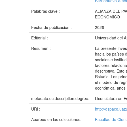
Barrionuevo Amor
Palabras clave :
ALIANZA DEL P
ECONÓMICO
Fecha de publicación :
2026
Editorial :
Universidad del 
Resumen :
La presente inves
hacia los países 
sociales e instit
factores relacio
descriptivo. Esto
Rstudio. Los princ
el modelo de regr
económica, años d
metadata.dc.description.degree:
Licenciatura en E
URI :
http://dspace.ua
Aparece en las colecciones:
Facultad de Cienc