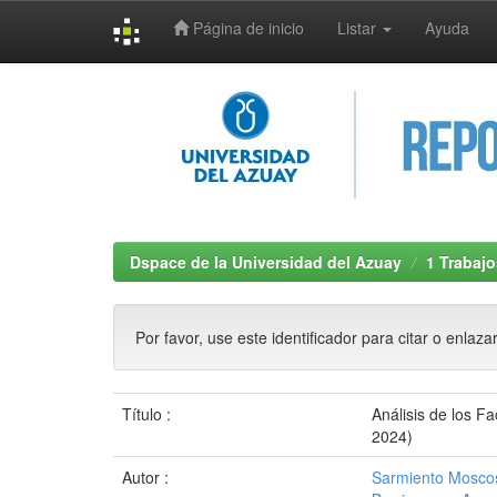
Página de inicio
Listar
Ayuda
Skip
navigation
Dspace de la Universidad del Azuay
1 Trabajo
Por favor, use este identificador para citar o enlaza
Título :
Análisis de los F
2024)
Autor :
Sarmiento Moscos