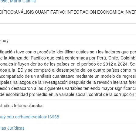
oso, María Camila
ACÍFICO;ANÁLISIS CUANTITATIVO;INTEGRACIÓN ECONÓMICA;INV
Azuay
tigación tuvo como propósito identificar cuáles son los factores que per
de la Alianza del Pacífico que está conformada por Perú, Chile, Colom
ucionales influyen dentro de los países en el periodo de 2012 a 2024. 
nados a la IED y se comparó el desempeño de los cuatro países como 
 acompañado de un análisis cuantitativo mediante un modelo de regres
ipales hallazgos de la investigación después de la revisión literaria fu
esión destacaron a las siguientes variables teniendo mayor significanci
e escolaridad promedio en la variable social, control de la corrupción y
studios Internacionales
zuay.edu.ec/handle/datos/16968
ias Jurídicas