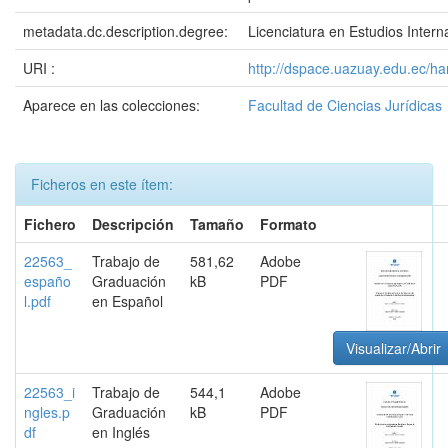
metadata.dc.description.degree:
Licenciatura en Estudios Intern
URI :
http://dspace.uazuay.edu.ec/h
Aparece en las colecciones:
Facultad de Ciencias Jurídicas
Ficheros en este ítem:
Fichero
Descripción
Tamaño
Formato
22563_
Trabajo de
581,62
Adobe
españo
Graduación
kB
PDF
l.pdf
en Español
Visualizar/Abrir
22563_i
Trabajo de
544,1
Adobe
ngles.p
Graduación
kB
PDF
df
en Inglés