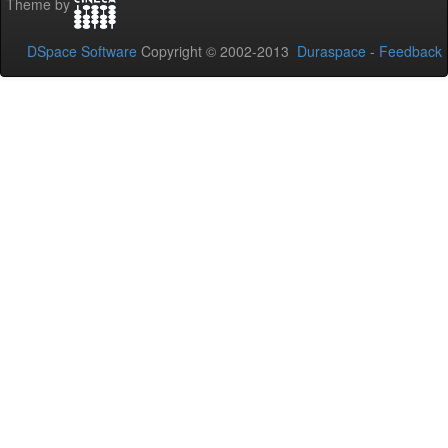
Theme by
DSpace Software
Copyright © 2002-2013
Duraspace
-
Feedback