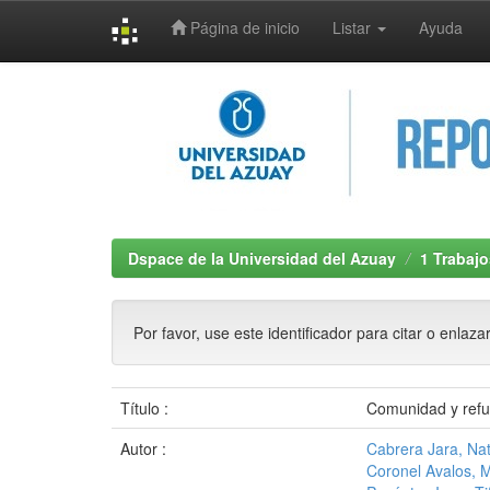
Página de inicio
Listar
Ayuda
Skip
navigation
Dspace de la Universidad del Azuay
1 Trabajo
Por favor, use este identificador para citar o enlaza
Título :
Comunidad y refug
Autor :
Cabrera Jara, Nat
Coronel Avalos, 