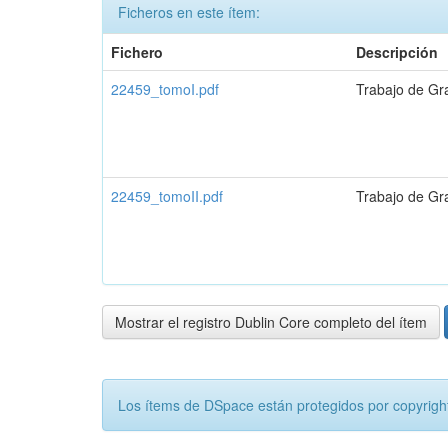
Ficheros en este ítem:
Fichero
Descripción
22459_tomoI.pdf
Trabajo de Gr
22459_tomoII.pdf
Trabajo de Gr
Mostrar el registro Dublin Core completo del ítem
Los ítems de DSpace están protegidos por copyright