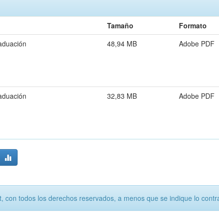
Tamaño
Formato
aduación
48,94 MB
Adobe PDF
aduación
32,83 MB
Adobe PDF
, con todos los derechos reservados, a menos que se indique lo contra