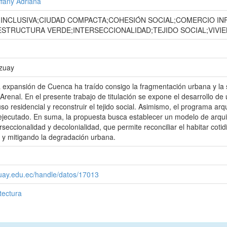
ffany Adriana
INCLUSIVA;CIUDAD COMPACTA;COHESIÓN SOCIAL;COMERCIO IN
ESTRUCTURA VERDE;INTERSECCIONALIDAD;TEJIDO SOCIAL;VIVI
Azuay
a expansión de Cuenca ha traído consigo la fragmentación urbana y la s
Arenal. En el presente trabajo de titulación se expone el desarrollo de
 uso residencial y reconstruir el tejido social. Asimismo, el programa 
jecutado. En suma, la propuesta busca establecer un modelo de arqui
seccionalidad y decolonialidad, que permite reconciliar el habitar coti
o y mitigando la degradación urbana.
zuay.edu.ec/handle/datos/17013
tectura