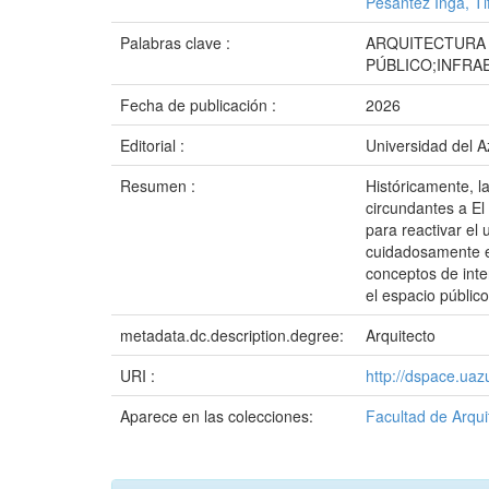
Pesántez Inga, Ti
Palabras clave :
ARQUITECTURA 
PÚBLICO;INFRA
Fecha de publicación :
2026
Editorial :
Universidad del 
Resumen :
Históricamente, l
circundantes a El 
para reactivar el
cuidadosamente e
conceptos de inter
el espacio públic
metadata.dc.description.degree:
Arquitecto
URI :
http://dspace.ua
Aparece en las colecciones:
Facultad de Arqui