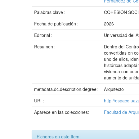
Fernández de Cór
Palabras clave :
COHESIÓN SOCI
Fecha de publicación :
2026
Editorial :
Universidad del 
Resumen :
Dentro del Centro
convertidas en con
uno de ellos, iden
históricas adaptá
vivienda con buen
aumento de unida
metadata.dc.description.degree:
Arquitecto
URI :
http://dspace.ua
Aparece en las colecciones:
Facultad de Arqui
Ficheros en este ítem: