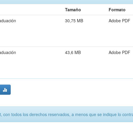
Tamaño
Formato
aduación
30,75 MB
Adobe PDF
aduación
43,6 MB
Adobe PDF
, con todos los derechos reservados, a menos que se indique lo contra