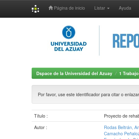
Página de inicio
Listar
Ayuda
Skip
navigation
Dspace de la Universidad del Azuay
1 Trabajo
Por favor, use este identificador para citar o enlaza
Título :
Proyecto de rehab
Autor :
Rodas Beltrán, An
Camacho Peñaloz