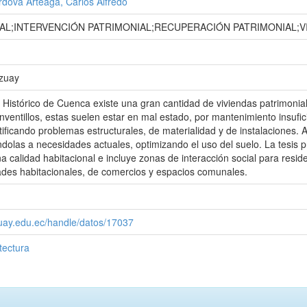
dova Arteaga, Carlos Alfredo
AL;INTERVENCIÓN PATRIMONIAL;RECUPERACIÓN PATRIMONIAL;VI
Azuay
 Histórico de Cuenca existe una gran cantidad de viviendas patrimoni
ventillos, estas suelen estar en mal estado, por mantenimiento insufici
tificando problemas estructurales, de materialidad y de instalaciones. A
ndolas a necesidades actuales, optimizando el uso del suelo. La tesis p
a calidad habitacional e incluye zonas de interacción social para resi
des habitacionales, de comercios y espacios comunales.
zuay.edu.ec/handle/datos/17037
tectura