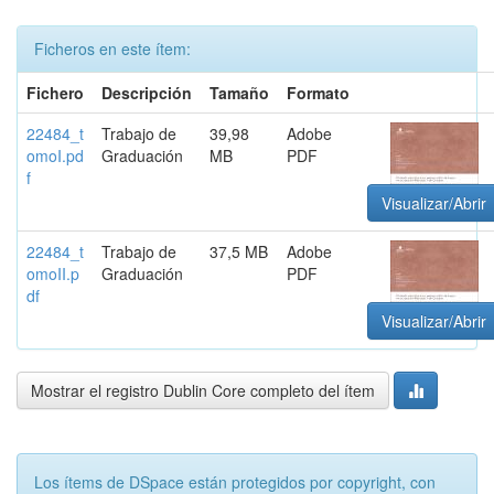
Ficheros en este ítem:
Fichero
Descripción
Tamaño
Formato
22484_t
Trabajo de
39,98
Adobe
omoI.pd
Graduación
MB
PDF
f
Visualizar/Abrir
22484_t
Trabajo de
37,5 MB
Adobe
omoII.p
Graduación
PDF
df
Visualizar/Abrir
Mostrar el registro Dublin Core completo del ítem
Los ítems de DSpace están protegidos por copyright, con