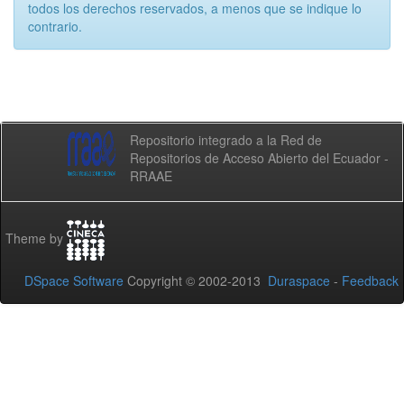
todos los derechos reservados, a menos que se indique lo
contrario.
Repositorio integrado a la Red de
Repositorios de Acceso Abierto del Ecuador -
RRAAE
Theme by
DSpace Software
Copyright © 2002-2013
Duraspace
-
Feedback