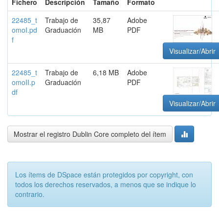
Fichero
Descripción
Tamaño
Formato
22485_t
Trabajo de
35,87
Adobe
omoI.pd
Graduación
MB
PDF
f
Visualizar/Abrir
22485_t
Trabajo de
6,18 MB
Adobe
omoII.p
Graduación
PDF
df
Visualizar/Abrir
Mostrar el registro Dublin Core completo del ítem
Los ítems de DSpace están protegidos por copyright, con
todos los derechos reservados, a menos que se indique lo
contrario.