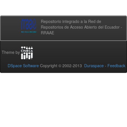
Repositorio integrado a la Red de
Repositorios de Acceso Abierto del Ecuador -
RRAAE
Theme by
DSpace Software
Copyright © 2002-2013
Duraspace
-
Feedback