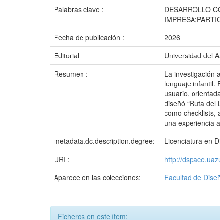
Palabras clave :
DESARROLLO CO
IMPRESA;PARTI
Fecha de publicación :
2026
Editorial :
Universidad del 
Resumen :
La investigación 
lenguaje infantil.
usuario, orientad
diseñó “Ruta del 
como checklists, 
una experiencia ac
metadata.dc.description.degree:
Licenciatura en D
URI :
http://dspace.ua
Aparece en las colecciones:
Facultad de Diseñ
Ficheros en este ítem: