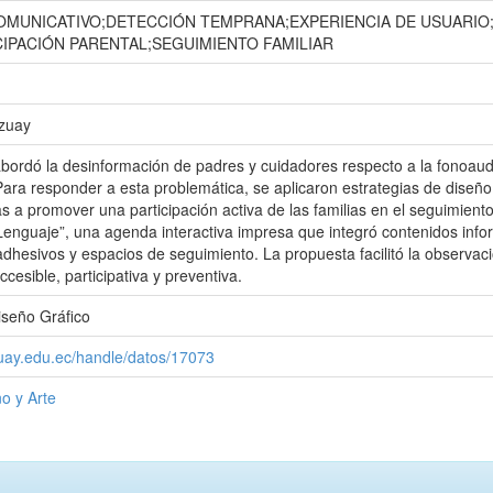
MUNICATIVO;DETECCIÓN TEMPRANA;EXPERIENCIA DE USUARIO;
CIPACIÓN PARENTAL;SEGUIMIENTO FAMILIAR
Azuay
abordó la desinformación de padres y cuidadores respecto a la fonoaud
 Para responder a esta problemática, se aplicaron estrategias de diseño 
as a promover una participación activa de las familias en el seguimient
Lenguaje”, una agenda interactiva impresa que integró contenidos inform
adhesivos y espacios de seguimiento. La propuesta facilitó la observaci
cesible, participativa y preventiva.
iseño Gráfico
zuay.edu.ec/handle/datos/17073
o y Arte