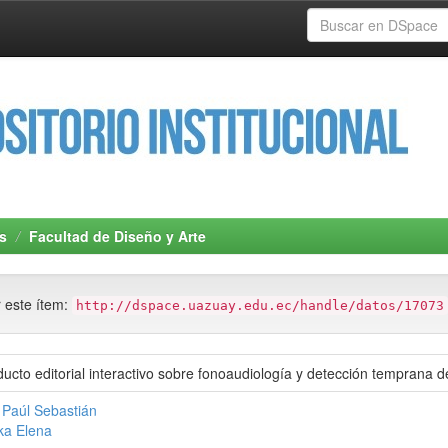
s
Facultad de Diseño y Arte
r este ítem:
http://dspace.uazuay.edu.ec/handle/datos/17073
ucto editorial interactivo sobre fonoaudiología y detección temprana d
 Paúl Sebastián
ka Elena