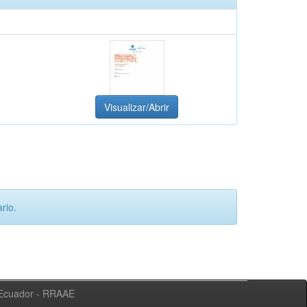
Visualizar/Abrir
rio.
l Ecuador - RRAAE