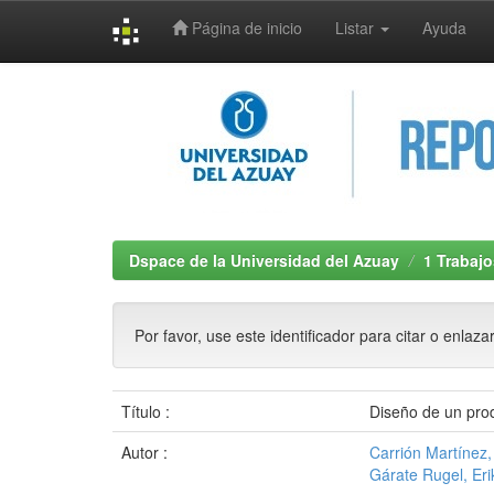
Página de inicio
Listar
Ayuda
Skip
navigation
Dspace de la Universidad del Azuay
1 Trabajo
Por favor, use este identificador para citar o enlaza
Título :
Diseño de un prod
Autor :
Carrión Martínez,
Gárate Rugel, Eri