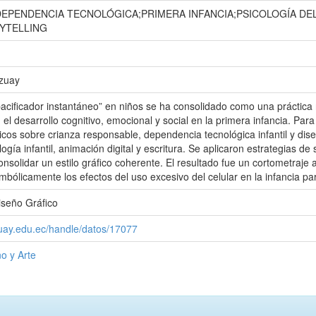
DEPENDENCIA TECNOLÓGICA;PRIMERA INFANCIA;PSICOLOGÍA DEL
YTELLING
Azuay
pacificador instantáneo” en niños se ha consolidado como una práctic
el desarrollo cognitivo, emocional y social en la primera infancia. Par
cos sobre crianza responsable, dependencia tecnológica infantil y dise
ogía infantil, animación digital y escritura. Se aplicaron estrategias de s
nsolidar un estilo gráfico coherente. El resultado fue un cortometraje a
mbólicamente los efectos del uso excesivo del celular en la infancia pa
iseño Gráfico
zuay.edu.ec/handle/datos/17077
o y Arte