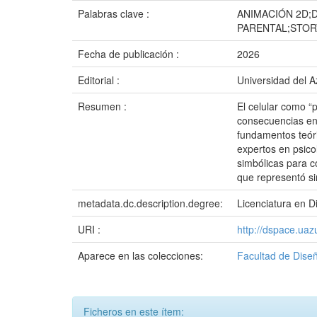
Palabras clave :
ANIMACIÓN 2D;
PARENTAL;STOR
Fecha de publicación :
2026
Editorial :
Universidad del 
Resumen :
El celular como “
consecuencias en 
fundamentos teóri
expertos en psicol
simbólicas para co
que representó si
metadata.dc.description.degree:
Licenciatura en D
URI :
http://dspace.ua
Aparece en las colecciones:
Facultad de Diseñ
Ficheros en este ítem: