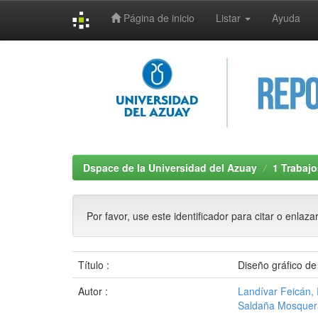
Página de inicio
Listar
Ayuda
Skip
navigation
Dspace de la Universidad del Azuay
1 Trabajo
Por favor, use este identificador para citar o enlaza
Título :
Diseño gráfico de
Autor :
Landívar Feicán,
Saldaña Mosquer