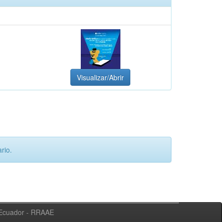
Visualizar/Abrir
rio.
l Ecuador - RRAAE