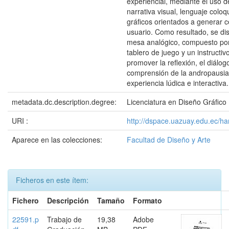
experiencial, mediante el uso de
narrativa visual, lenguaje coloq
gráficos orientados a generar c
usuario. Como resultado, se di
mesa analógico, compuesto por
tablero de juego y un instructiv
promover la reflexión, el diálogo
comprensión de la andropausi
experiencia lúdica e interactiva.
metadata.dc.description.degree:
Licenciatura en Diseño Gráfico
URI :
http://dspace.uazuay.edu.ec/h
Aparece en las colecciones:
Facultad de Diseño y Arte
Ficheros en este ítem:
Fichero
Descripción
Tamaño
Formato
22591.p
Trabajo de
19,38
Adobe