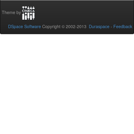
Theme by
DSpace Software
Copyright © 2002-2013
Duraspace
-
Feedback