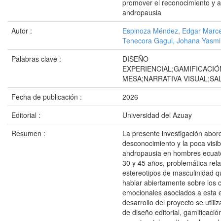
promover el reconocimiento y a
andropausia
Autor :
Espinoza Méndez, Edgar Marce
Tenecora Gagui, Johana Yasmi
Palabras clave :
DISEÑO
EXPERIENCIAL;GAMIFICACIÓ
MESA;NARRATIVA VISUAL;SA
Fecha de publicación :
2026
Editorial :
Universidad del Azuay
Resumen :
La presente investigación abor
desconocimiento y la poca visibi
andropausia en hombres ecuato
30 y 45 años, problemática rel
estereotipos de masculinidad qu
hablar abiertamente sobre los c
emocionales asociados a esta e
desarrollo del proyecto se utili
de diseño editorial, gamificació