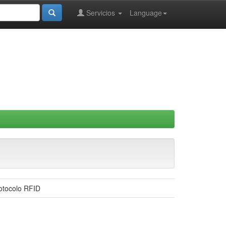
Servicios
Language
otocolo RFID