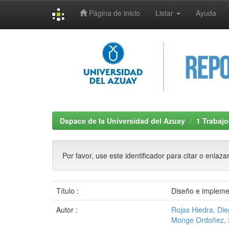
Página de inicio
Listar
Ayuda
Skip
navigation
Dspace de la Universidad del Azuay
1 Trabajo
Por favor, use este identificador para citar o enlaza
Título :
Diseño e impleme
Autor :
Rojas Hiedra, Di
Monge Ordoñez, 