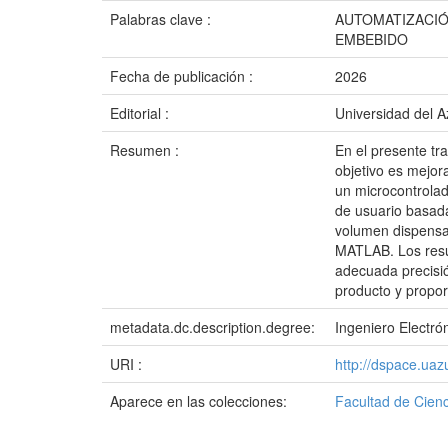
Palabras clave :
AUTOMATIZACIÓ
EMBEBIDO
Fecha de publicación :
2026
Editorial :
Universidad del 
Resumen :
En el presente tr
objetivo es mejora
un microcontrolad
de usuario basada
volumen dispensad
MATLAB. Los resu
adecuada precisió
producto y propor
metadata.dc.description.degree:
Ingeniero Electró
URI :
http://dspace.ua
Aparece en las colecciones:
Facultad de Cienc