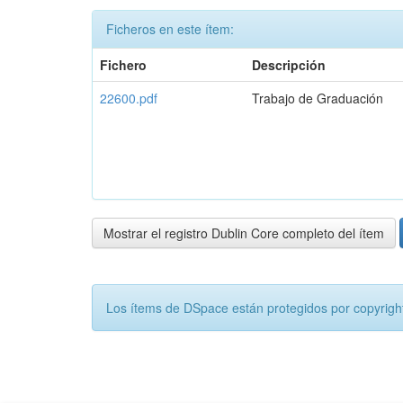
Ficheros en este ítem:
Fichero
Descripción
22600.pdf
Trabajo de Graduación
Mostrar el registro Dublin Core completo del ítem
Los ítems de DSpace están protegidos por copyright