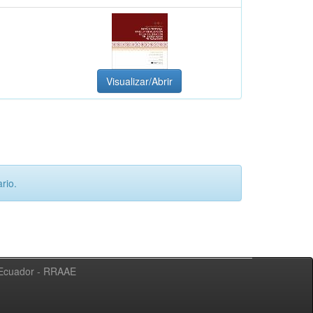
Visualizar/Abrir
rio.
l Ecuador - RRAAE