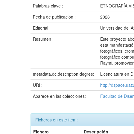
Palabras clave :
ETNOGRAFÍA VI
Fecha de publicación :
2026
Editorial :
Universidad del 
Resumen :
Este proyecto abo
esta manifestación
fotográficos, cro
fotográfico compu
Raymi, promoviendo
metadata.dc.description.degree:
Licenciatura en D
URI :
http://dspace.ua
Aparece en las colecciones:
Facultad de Diseñ
Ficheros en este ítem:
Fichero
Descripción