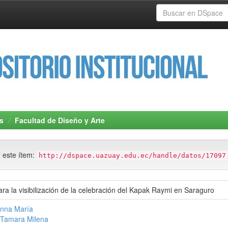
s
Facultad de Diseño y Arte
r este ítem:
http://dspace.uazuay.edu.ec/handle/datos/17097
para la visibilización de la celebración del Kapak Raymi en Saraguro
Anna María
, Tamara Milena