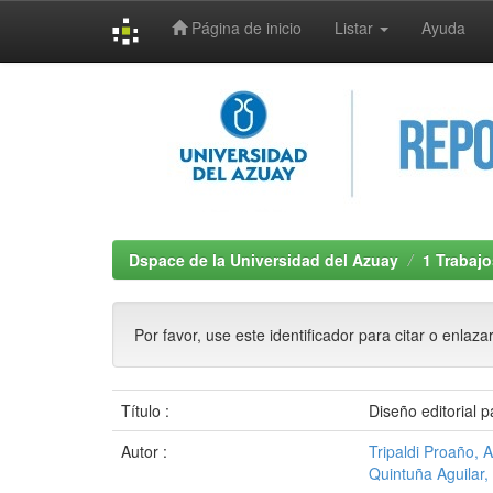
Página de inicio
Listar
Ayuda
Skip
navigation
Dspace de la Universidad del Azuay
1 Trabajo
Por favor, use este identificador para citar o enlaza
Título :
Diseño editorial 
Autor :
Tripaldi Proaño, 
Quintuña Aguilar